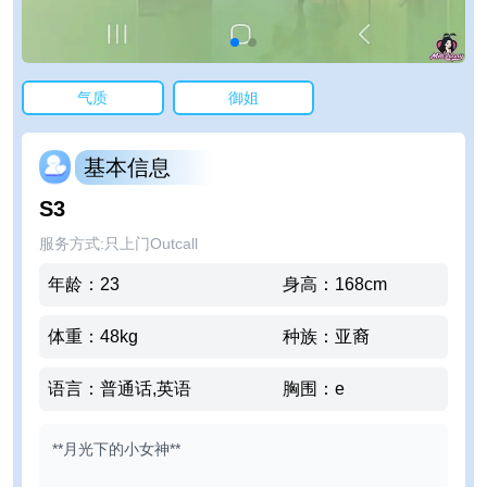
气质
御姐
基本信息
S3
服务方式
:
只上门Outcall
年龄
：
23
身高
：
168
cm
体重
：
48
kg
种族
：
亚裔
语言
：
普通话,英语
胸围
：
e
**月光下的小女神**