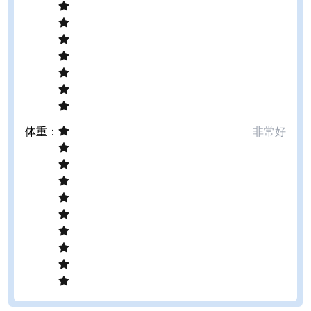
体重
：
非常好