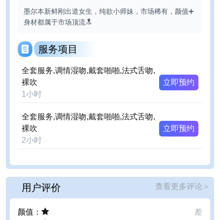
墨尔本新鲜刚出道女生，纯欲小师妹，市场稀有，颜值➕
身材都属于市场顶流🔝
服务项目
全套服务,调情湿吻,戴套啪啪,法式舌吻,
裸吹
立即预约
1
小时
全套服务,调情湿吻,戴套啪啪,法式舌吻,
裸吹
立即预约
2
小时
用户评价
查看更多评论
＞
颜值
：
差