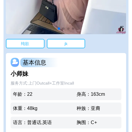
纯欲
jk
基本信息
小师妹
服务方式
:
上门Outcall+工作室Incall
年龄
：
22
身高
：
163
cm
体重
：
48
kg
种族
：
亚裔
语言
：
普通话,英语
胸围
：
C+