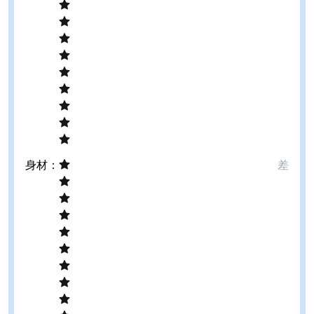
身材
：
差