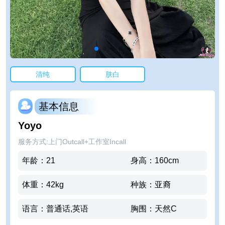
清纯
肤白
基本信息
Yoyo
服务方式
:
上门Outcall+工作室Incall
年龄
：
21
身高
：
160
cm
体重
：
42
kg
种族
：
亚裔
语言
：
普通话,英语
胸围
：
天然C