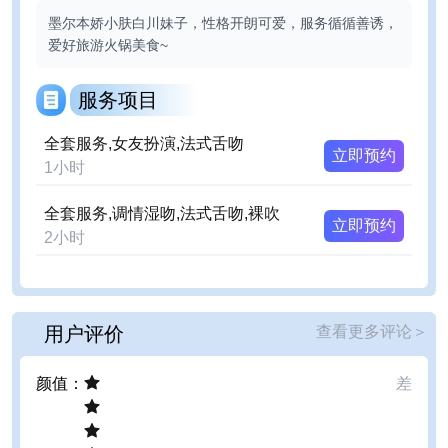
墨尔本娇小肤白川妹子，性格开朗可爱，服务循循善诱，
爱好旅游火锅美食~
服务项目
全套服务,女友扮演,法式舌吻
立即预约
1
小时
全套服务,调情湿吻,法式舌吻,裸吹
立即预约
2
小时
用户评价
查看更多评论
＞
颜值
：
差