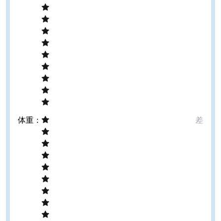
体重
：
差