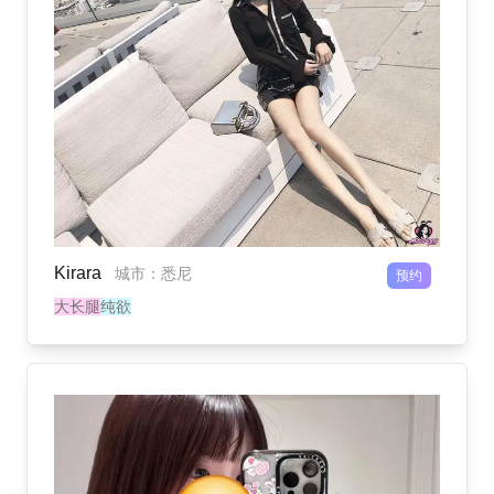
Kirara
城市
：
悉尼
预约
大长腿
纯欲