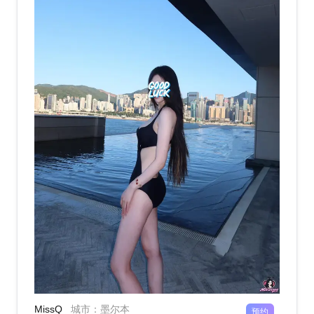
MissQ
城市
：
墨尔本
预约