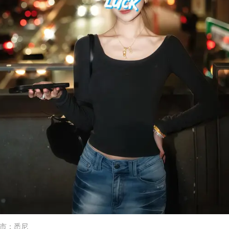
市
：
悉尼