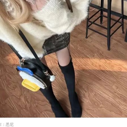
市
：
悉尼