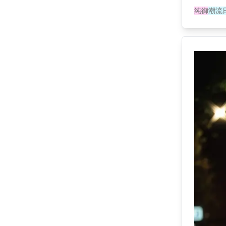
纯御
潮流