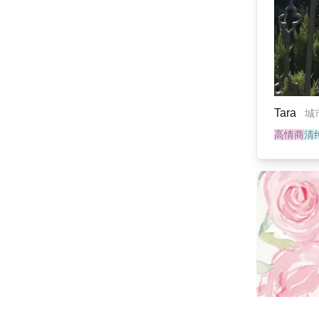
Tara
城
高情商
清