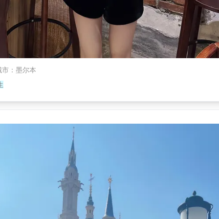
城市
：
墨尔本
生