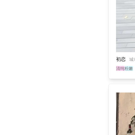
初恋
城
清纯
粉嫩