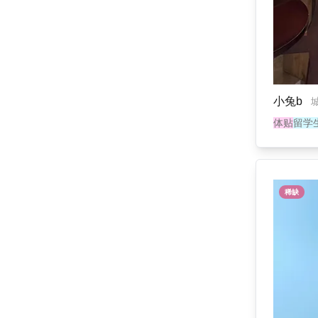
小兔b
体贴
留学
稀缺