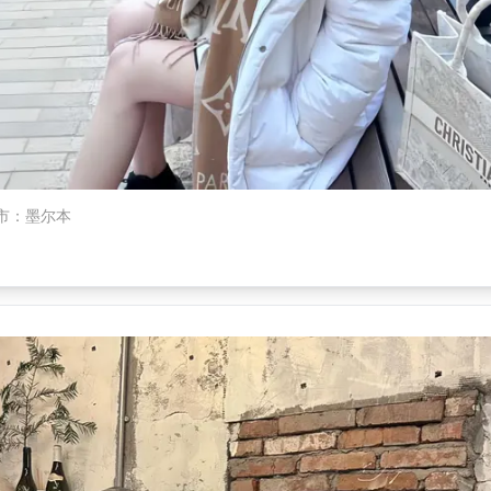
市
：
墨尔本