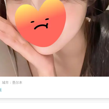
城市
：
墨尔本
生