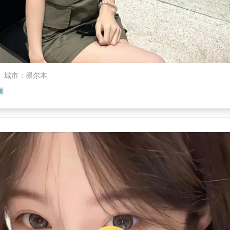
城市
：
墨尔本
妹