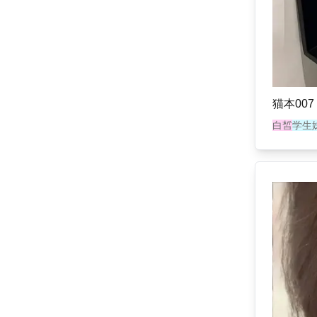
猫本007
白皙
学生