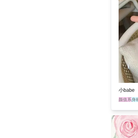
小babe
颜值系
身