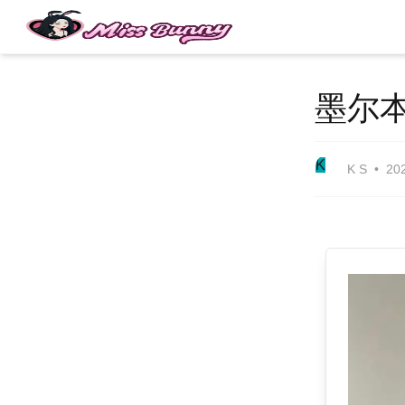
墨尔
K
K S
20