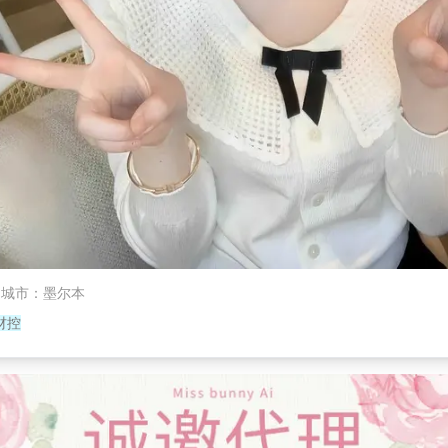
城市
：
墨尔本
材控