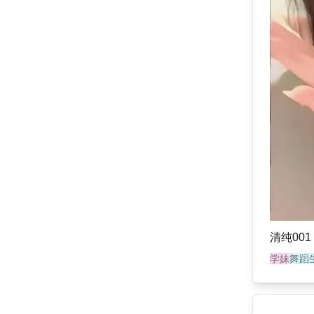
清纯001
学妹
舞蹈