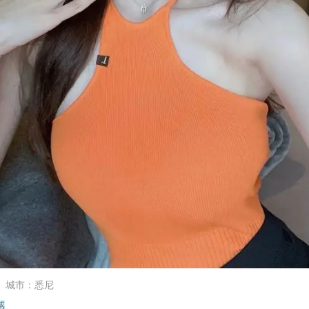
城市
：
悉尼
感