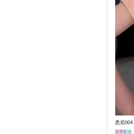
悉尼004
甜美
配合