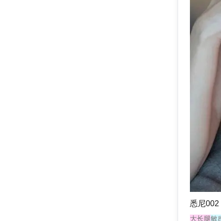
悉尼002
大长腿
敏